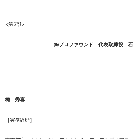
<第2部>
㈱プロファウンド 代表取締役 石
橋 秀喜
［実務経歴］