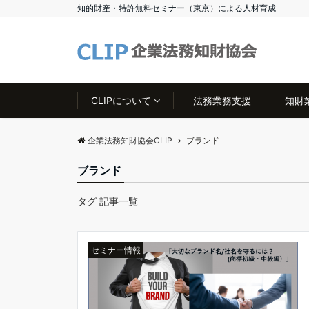
知的財産・特許無料セミナー（東京）による人材育成
CLIPについて
法務業務支援
知財
企業法務知財協会CLIP
ブランド
ブランド
タグ 記事一覧
セミナー情報